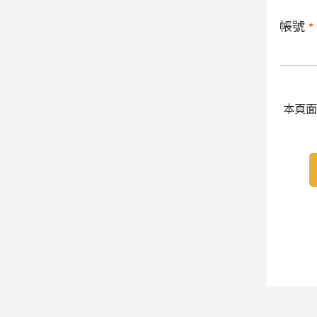
帳號
*
本頁面受