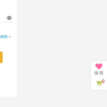
條款
。
0