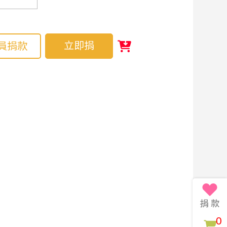
立即捐
員捐款
0