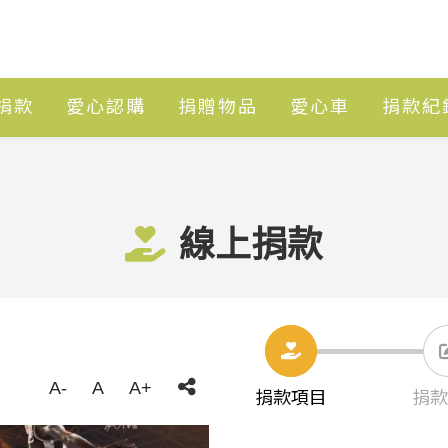
捐款
愛心認購
捐贈物品
愛心車
捐款紀
線上捐款
A-
A
A+
捐款項目
捐款