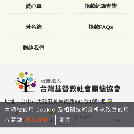
愛心車
捐款紀錄查詢
芳名錄
捐款FAQs
聯絡我們
地址：
台中市大雅區神林南路641巷1號1樓
本網站使用 cookie 及相關技術分析來改善使用
Email：
service@tcsc.org.tw
社群分享
者體驗
隱私條款
關閉
我要捐款
愛心車
0
TOP
電話：
04-25683898
傳真：
04-25677725