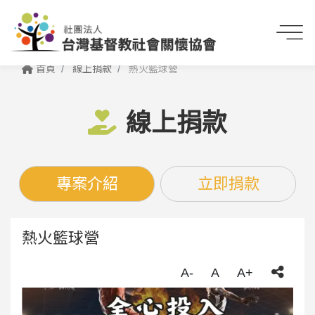
首頁
線上捐款
熱火籃球營
線上捐款
專案介紹
立即捐款
熱火籃球營
A-
A
A+